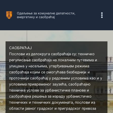
Пређи
на
Одељење за комуналне делатности,
садржај
енергетику и саобраћај
САОБРАЋАЈ
Послови из делокруга саобраћаја су: техничко
регулисање саобраћаја на локалним путевима и
улицама у насељима, утврђивањем режима
саобраћаја којим се омогућава безбеднији и
проточнији саобраћај у редовним условима као и у
условима привременог заузећа, саобраћајно
техничке услове за урбанистичке планове и
саобраћајна решења за израду урбанистичко
техничких и техничких докумената, послови из
области јавног градског и приградског превоза