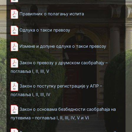
Правилник о полагању испита
Одлука о такси превозу
Измене и допуне одлуке о такси превозу
Закон о превозу у друмском саобраћају –
поглавља I, II, III, V
Закон о поступку регистрације у АПР –
поглавља I, II, III, IV
Закон о основама безбедности саобраћаја на
путевима – поглавља I, II, III, IV, V и VI