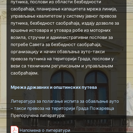
путника, послови из области безбедности
саобраћаја, планирање капацитета мрежа линија,
управљање квалитетом у систему јавног превоза
путника, безбедност саобраћаја, издају дозволе за
вршење истовара и утовара робе из моторних
возила, стручни и административни послови за
потребе Савета за безбедност саобраћаја,
организацију и начин обављања ауто-такси
превоза путника на територији Града, послови у
вези са техничким регулисањем и управљањем
саобраћајем.
Мрежа државних и општинских путева
Литература за полагање испита за обављање ауто
– такси превоза на територији Града Пожаревца
Препоручена литература:
Напомена о литератури